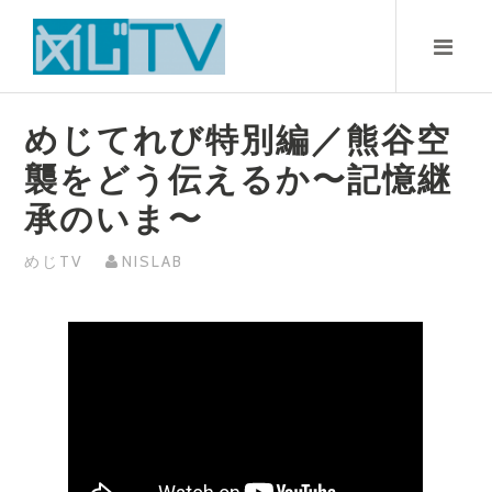
Skip
to
content
めじてれび特別編／熊谷空
襲をどう伝えるか〜記憶継
承のいま〜
めじTV
NISLAB