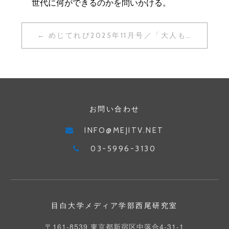
世代に何ができるのかを問いかける。
投
めじてれび2025年11月号／「大人もハマるカプセルトイ〜尖った商品に込められた想い〜」・「初心者必見！サウナのすゝめ」
稿
ナ
ビ
ゲ
お問い合わせ
ー
INFO@MEJITV.NET
シ
03-5996-3130
ョ
ン
目白大学メディア学部西尾研究室
〒161-8539 東京都新宿区中落合4-31-1