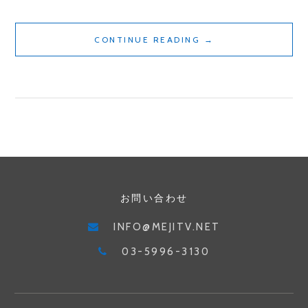
ラ
ソ
め
CONTINUE READING
→
ン・
じ
区
て
民
れ
健
び
康
2023
マ
年
ラ
6
ソ
月
お問い合わせ
ン
号
特
／
INFO@MEJITV.NET
集〜
「女
03-5996-3130
区
子
民
も
健
野