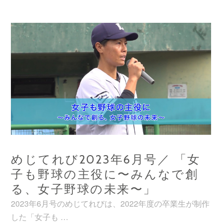
び
マ
特
ラ
別
ソ
編
ン
／
特
第
集〜
20
ハ
回
ー
新
フ
宿
マ
シ
ラ
テ
めじてれび2023年6月号／ 「女
ソ
ィ
ン・
子も野球の主役に〜みんなで創
ハ
10KM
る、女子野球の未来〜」
ー
編〜
2023年6月号のめじてれびは、2022年度の卒業生が制作
フ
した「女子も …
マ