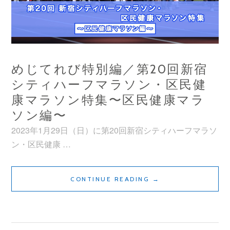
回
新
宿
シ
テ
めじてれび特別編／第20回新宿
ィ
シティハーフマラソン・区民健
ハ
康マラソン特集〜区民健康マラ
ー
ソン編〜
フ
2023年1月29日（日）に第20回新宿シティハーフマラソ
マ
ン・区民健康 …
ラ
ソ
ン・
め
CONTINUE READING
→
区
じ
民
て
健
れ
康