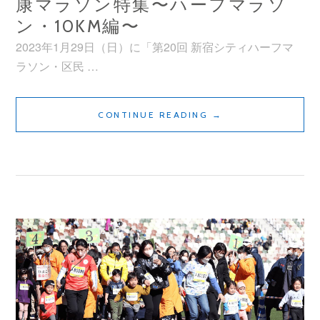
康マラソン特集〜ハーフマラソ
ン・10KM編〜
2023年1月29日（日）に「第20回 新宿シティハーフマ
ラソン・区民 …
め
CONTINUE READING
→
じ
て
れ
び
特
別
編
／
第
20