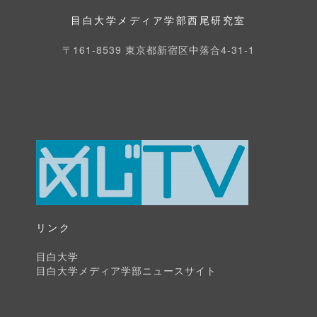
康
球
目白大学メディア学部西尾研究室
マ
の
ラ
〒161-8539 東京都新宿区中落合4-31-1
主
ソ
役
ン
に〜
編〜
み
ん
な
で
創
る、
女
リンク
子
目白大学
野
目白大学メディア学部ニュースサイト
球
の
未