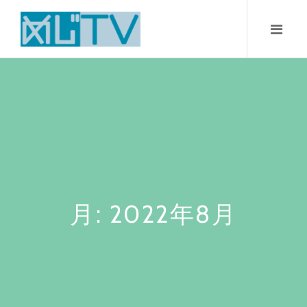
Skip
to
content
月:
2022年8月