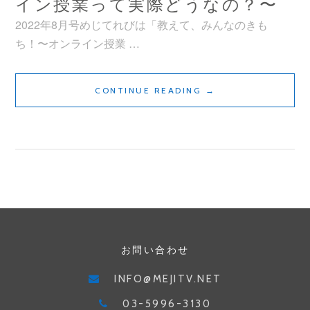
イン授業って実際どうなの？〜
2022年8月号めじてれびは「教えて、みんなのきも
ち！〜オンライン授業 …
め
CONTINUE READING
→
じ
て
れ
び
2022
年
8
月
お問い合わせ
号
／
INFO@MEJITV.NET
教
03-5996-3130