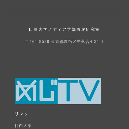
え
て、
み
ん
目白大学メディア学部西尾研究室
な
〒161-8539 東京都新宿区中落合4-31-1
の
き
も
ち！〜
オ
ン
ラ
イ
ン
授
リンク
業
目白大学
っ