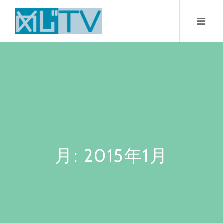
Skip
to
content
月:
2015年1月