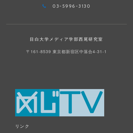
近
03-5996-3130
な
も
の
の
目白大学メディア学部西尾研究室
発
〒161-8539 東京都新宿区中落合4-31-1
祥
地〜
東
京
の
1
番
探
し〜」・
「若
リンク
者