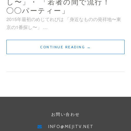
し〜」・ 「若者の間で流行！
◯◯パーティー」
2015年最初のめじてれびは 「身近なものの発祥地〜東
京の1番探し〜」 …
め
CONTINUE READING
→
じ
て
れ
び
2015
年
1
月
お問い合わせ
号/
「身
INFO@MEJITV.NET