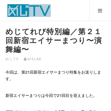
Skip
to
content
めじてれび特別編／第２１
回新宿エイサーまつり〜演
舞編〜
めじTV
NISLAB
今回は、第21回新宿エイサーまつり特集をお送りしま
す。
新宿エイサーまつりは今回で21回目を迎えました。