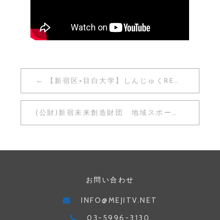
投
【新宿区×目白大学】しんじゅくREサーチ 特別編「新宿～歴史さんぽ」
稿
ナ
(公財)新宿未来創造財団 地域スポーツ・文化事業の紹介 卓球編・ボッチャ編
ビ
ゲ
ー
シ
お問い合わせ
ョ
INFO@MEJITV.NET
ン
03-5996-3130