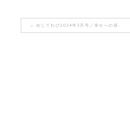
投
めじてれび2024年3月号／幸せへの扉〜保護猫たちの新たな出会い
稿
ナ
ビ
ゲ
ー
シ
ョ
ン