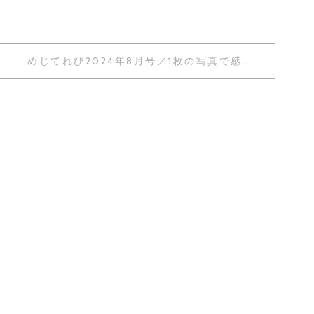
めじてれび2024年8月号／1枚の写真で感動を〜地域から愛されるまつむらフォトスタジオ〜