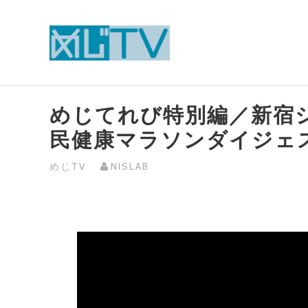
Skip
to
content
めじてれび特別編／新宿
民健康マラソンダイジェス
めじTV
NISLAB